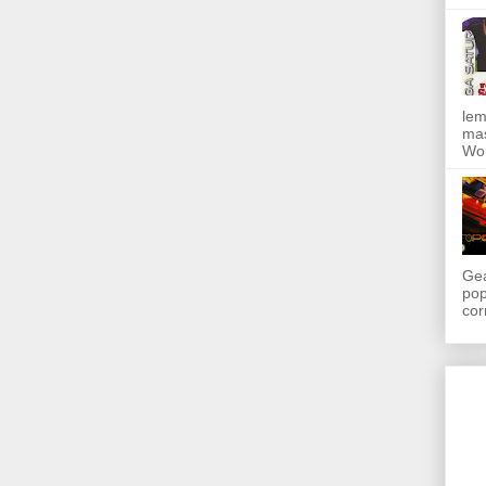
lem
mas
Wor
Gea
pop
cor