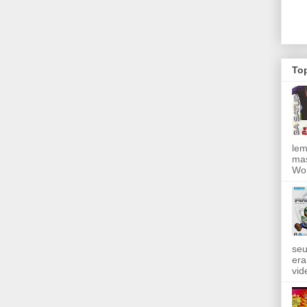
To
lem
mas
Wor
seu
era
vid