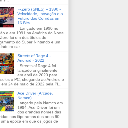
 s...
F-Zero (SNES) – 1990 -
Velocidade, Inovação e o
Futuro das Corridas em
16 Bits
Lançado em 1990 no
ão e em 1991 na América do Norte
-Zero foi um dos títulos de
çamento do Super Nintendo e um
dadeiro car...
Streets of Rage 4 -
Android - 2022
Streets of Rage 4 foi
lançado originalmente
em abril de 2020 para
soles e PC, chegando ao Android e
 em 24 de maio de 2022 pela Pl...
Ace Driver (Arcade,
Namco)
Lançado pela Namco em
1994, Ace Driver foi um
dos grandes nomes das
ridas nos fliperamas dos anos 90.
uma época em que os jogos de
.