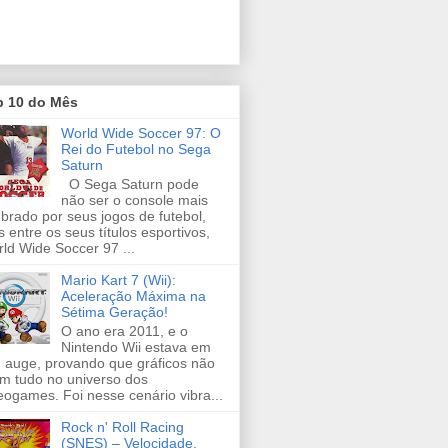
p 10 do Mês
World Wide Soccer 97: O
Rei do Futebol no Sega
Saturn
O Sega Saturn pode
não ser o console mais
brado por seus jogos de futebol,
 entre os seus títulos esportivos,
ld Wide Soccer 97 ...
Mario Kart 7 (Wii):
Aceleração Máxima na
Sétima Geração!
O ano era 2011, e o
Nintendo Wii estava em
 auge, provando que gráficos não
m tudo no universo dos
eogames. Foi nesse cenário vibra...
Rock n' Roll Racing
(SNES) – Velocidade,