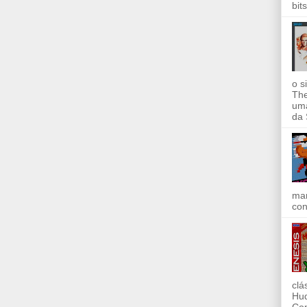
bit
o s
The
uma
da 
mar
con
clá
Hud