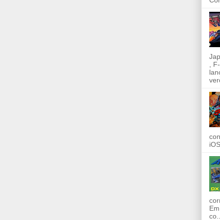
Com
Jap
, F
lan
ver
con
iOS
cor
Em 
co..