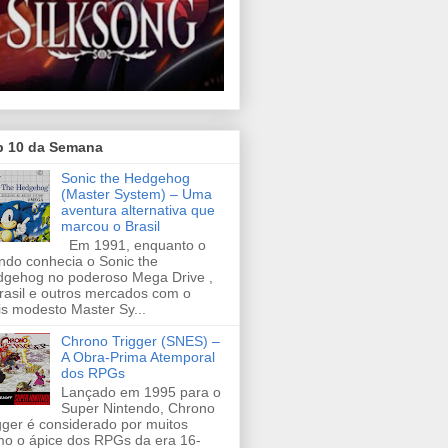
p 10 da Semana
Sonic the Hedgehog
(Master System) – Uma
aventura alternativa que
marcou o Brasil
Em 1991, enquanto o
do conhecia o Sonic the
gehog no poderoso Mega Drive ,
rasil e outros mercados com o
s modesto Master Sy...
Chrono Trigger (SNES) –
A Obra-Prima Atemporal
dos RPGs
Lançado em 1995 para o
Super Nintendo, Chrono
gger é considerado por muitos
o o ápice dos RPGs da era 16-