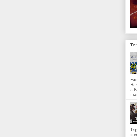
To
mun
Hed
o B
mai
Tri
com