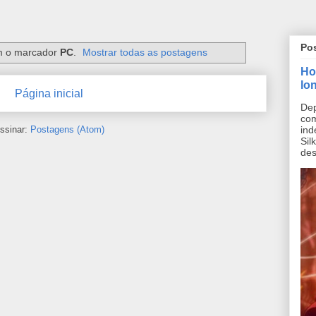
Po
 o marcador
PC
.
Mostrar todas as postagens
Ho
lo
Página inicial
Dep
co
ssinar:
Postagens (Atom)
ind
Sil
des