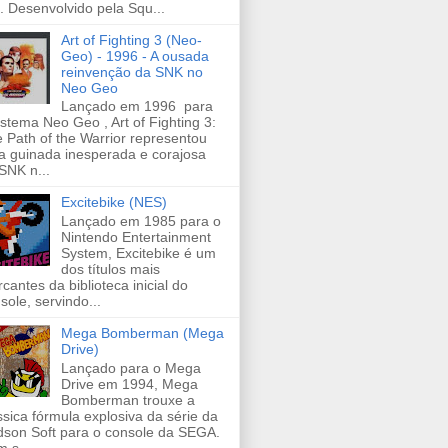
s. Desenvolvido pela Squ...
Art of Fighting 3 (Neo-
Geo) - 1996 - A ousada
reinvenção da SNK no
Neo Geo
Lançado em 1996 para
istema Neo Geo , Art of Fighting 3:
 Path of the Warrior representou
 guinada inesperada e corajosa
SNK n...
Excitebike (NES)
Lançado em 1985 para o
Nintendo Entertainment
System, Excitebike é um
dos títulos mais
cantes da biblioteca inicial do
sole, servindo...
Mega Bomberman (Mega
Drive)
Lançado para o Mega
Drive em 1994, Mega
Bomberman trouxe a
ssica fórmula explosiva da série da
son Soft para o console da SEGA.