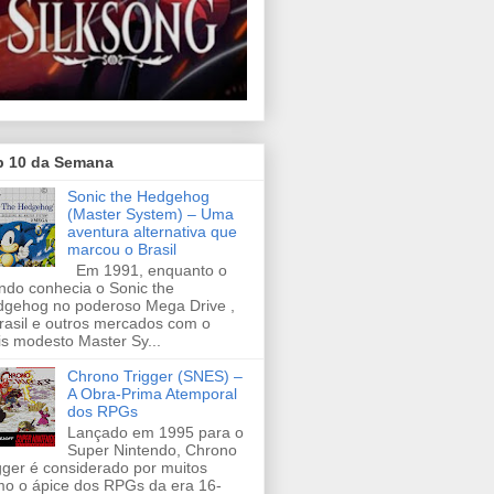
p 10 da Semana
Sonic the Hedgehog
(Master System) – Uma
aventura alternativa que
marcou o Brasil
Em 1991, enquanto o
do conhecia o Sonic the
gehog no poderoso Mega Drive ,
rasil e outros mercados com o
s modesto Master Sy...
Chrono Trigger (SNES) –
A Obra-Prima Atemporal
dos RPGs
Lançado em 1995 para o
Super Nintendo, Chrono
gger é considerado por muitos
o o ápice dos RPGs da era 16-