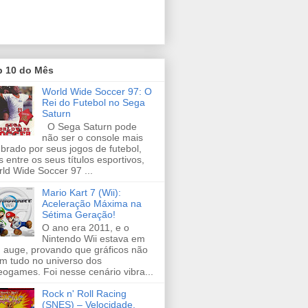
p 10 do Mês
World Wide Soccer 97: O
Rei do Futebol no Sega
Saturn
O Sega Saturn pode
não ser o console mais
brado por seus jogos de futebol,
 entre os seus títulos esportivos,
ld Wide Soccer 97 ...
Mario Kart 7 (Wii):
Aceleração Máxima na
Sétima Geração!
O ano era 2011, e o
Nintendo Wii estava em
 auge, provando que gráficos não
m tudo no universo dos
eogames. Foi nesse cenário vibra...
Rock n' Roll Racing
(SNES) – Velocidade,