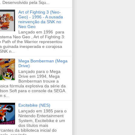
s. Desenvolvido pela Squ...
Art of Fighting 3 (Neo-
Geo) - 1996 - A ousada
reinvenção da SNK no
Neo Geo
Lançado em 1996 para
istema Neo Geo , Art of Fighting 3:
 Path of the Warrior representou
 guinada inesperada e corajosa
SNK n...
Mega Bomberman (Mega
Drive)
Lançado para o Mega
Drive em 1994, Mega
Bomberman trouxe a
ssica fórmula explosiva da série da
son Soft para o console da SEGA.
 s...
Excitebike (NES)
Lançado em 1985 para o
Nintendo Entertainment
System, Excitebike é um
dos títulos mais
cantes da biblioteca inicial do