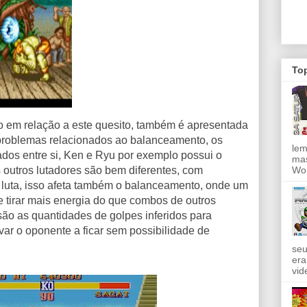
To
o em relação a este quesito, também é apresentada
 problemas relacionados ao balanceamento, os
lem
dos entre si, Ken e Ryu por exemplo possui o
mas
utros lutadores são bem diferentes, com
Wor
de luta, isso afeta também o balanceamento, onde um
irar mais energia do que combos de outros
são as quantidades de golpes inferidos para
evar o oponente a ficar sem possibilidade de
seu
era
vid