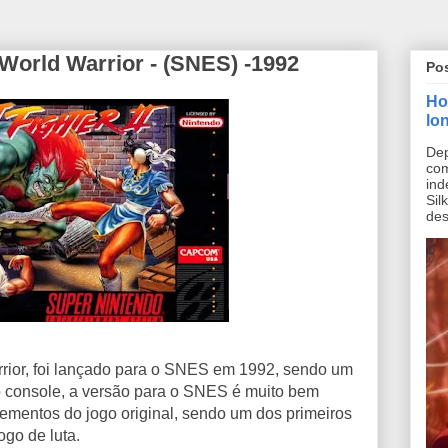
e World Warrior - (SNES) -1992
Po
Ho
lo
Dep
co
ind
Sil
des
arrior, foi lançado para o SNES em 1992, sendo um
o console, a versão para o SNES é muito bem
lementos do jogo original, sendo um dos primeiros
ogo de luta.