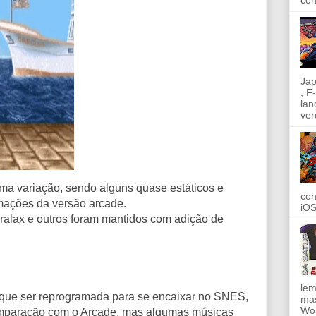
con
Jap
, F
lan
ver
ma variação, sendo alguns quase estáticos e
con
mações da versão arcade.
iOS
ralax e outros foram mantidos com adição de
lem
ve que ser reprogramada para se encaixar no SNES,
mas
Wor
omparação com o Arcade, mas algumas músicas