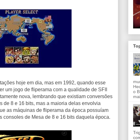
To
mun
ntações hoje em dia, mas em 1992, quando esse
Hed
ter um jogo de fliperama com a qualidade de SFII
o B
tamente nova, lembrando que existiam conversões
mai
s de 8 e 16 bits, mas a maioria delas envolvia
ue as máquinas de fliperama da época possuíam
s consoles de Mesa de 8 e 16 bits daquela época.
Tri
com