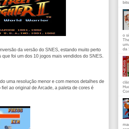
bit
o s
The
uma
da 
conversão da versão do SNES, estando muito perto
os que foi um dos 10 jogos mais vendidos do SNES.
ndo uma resolução menor e com menos detalhes de
clá
Hud
iel ao original de Arcade, a paleta de cores é
Com
mar