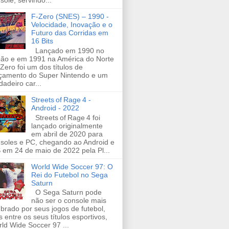
sole, servindo...
F-Zero (SNES) – 1990 -
Velocidade, Inovação e o
Futuro das Corridas em
16 Bits
Lançado em 1990 no
ão e em 1991 na América do Norte
-Zero foi um dos títulos de
çamento do Super Nintendo e um
dadeiro car...
Streets of Rage 4 -
Android - 2022
Streets of Rage 4 foi
lançado originalmente
em abril de 2020 para
soles e PC, chegando ao Android e
 em 24 de maio de 2022 pela Pl...
World Wide Soccer 97: O
Rei do Futebol no Sega
Saturn
O Sega Saturn pode
não ser o console mais
brado por seus jogos de futebol,
 entre os seus títulos esportivos,
ld Wide Soccer 97 ...