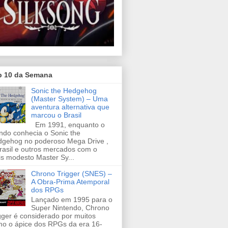
p 10 da Semana
Sonic the Hedgehog
(Master System) – Uma
aventura alternativa que
marcou o Brasil
Em 1991, enquanto o
do conhecia o Sonic the
gehog no poderoso Mega Drive ,
rasil e outros mercados com o
s modesto Master Sy...
Chrono Trigger (SNES) –
A Obra-Prima Atemporal
dos RPGs
Lançado em 1995 para o
Super Nintendo, Chrono
gger é considerado por muitos
o o ápice dos RPGs da era 16-