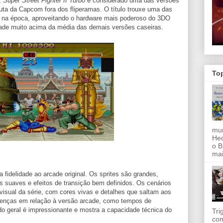
,
Super Street Fighter II Turbo
é considerado uma das versões
uta da Capcom fora dos fliperamas. O título trouxe uma das
 na época, aproveitando o hardware mais poderoso do 3DO
idade muito acima da média das demais versões caseiras.
To
mun
Hed
o B
mai
 fidelidade ao arcade original. Os sprites são grandes,
 suaves e efeitos de transição bem definidos. Os cenários
isual da série, com cores vivas e detalhes que saltam aos
renças em relação à versão arcade, como tempos de
ado geral é impressionante e mostra a capacidade técnica do
Tri
com