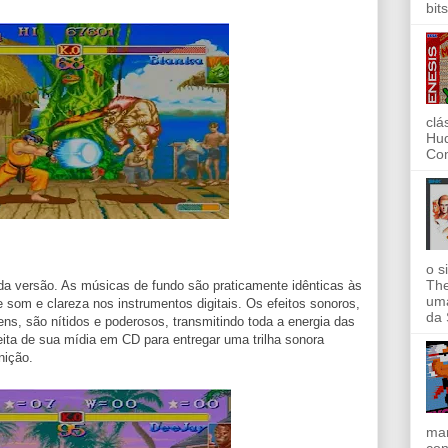
bit
clá
Hud
Com
o s
The
a versão. As músicas de fundo são praticamente idênticas às
uma
 som e clareza nos instrumentos digitais. Os efeitos sonoros,
da 
ns, são nítidos e poderosos, transmitindo toda a energia das
ita de sua mídia em CD para entregar uma trilha sonora
nição.
mar