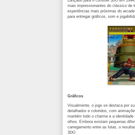
Lançado para o console 3DO em 1994
mais impressionantes do clássico de l
experiências mais próximas do arcade
para entregar gráficos, som e jogabil
Gráficos
Visualmente, o jogo se destaca por sua
detalhados e coloridos, com animações
mantêm todo o charme e a identidade v
olhos. Embora existam pequenas dife
carregamento entre as lutas, o result
3DO.