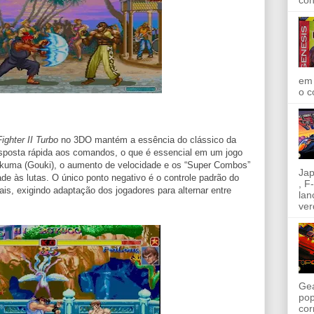
con
em 
o c
ighter II Turbo
no 3DO mantém a essência do clássico da
sposta rápida aos comandos, o que é essencial em um jogo
Akuma (Gouki), o aumento de velocidade e os “Super Combos”
Jap
de às lutas. O único ponto negativo é o controle padrão do
, F
is, exigindo adaptação dos jogadores para alternar entre
lan
ver
Gea
pop
cor