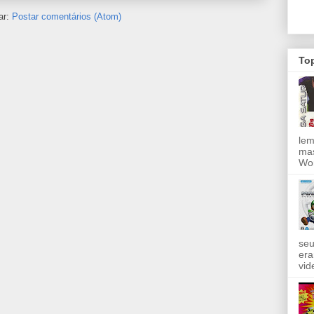
ar:
Postar comentários (Atom)
To
lem
mas
Wor
seu
era
vid