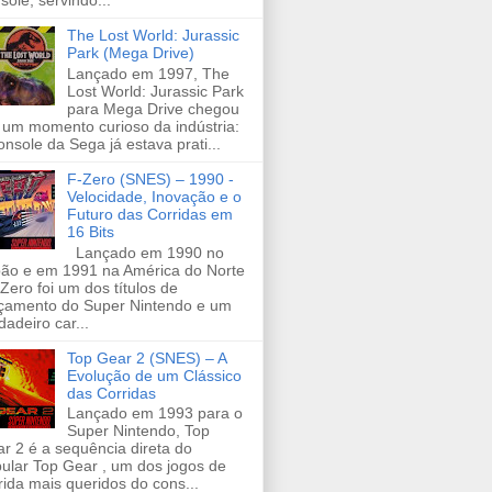
sole, servindo...
The Lost World: Jurassic
Park (Mega Drive)
Lançado em 1997, The
Lost World: Jurassic Park
para Mega Drive chegou
um momento curioso da indústria:
onsole da Sega já estava prati...
F-Zero (SNES) – 1990 -
Velocidade, Inovação e o
Futuro das Corridas em
16 Bits
Lançado em 1990 no
ão e em 1991 na América do Norte
-Zero foi um dos títulos de
çamento do Super Nintendo e um
dadeiro car...
Top Gear 2 (SNES) – A
Evolução de um Clássico
das Corridas
Lançado em 1993 para o
Super Nintendo, Top
r 2 é a sequência direta do
ular Top Gear , um dos jogos de
rida mais queridos do cons...