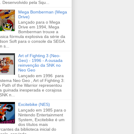
s. Desenvolvido pela Squ...
Mega Bomberman (Mega
Drive)
Lançado para o Mega
Drive em 1994, Mega
Bomberman trouxe a
ssica fórmula explosiva da série da
son Soft para o console da SEGA.
 s...
Art of Fighting 3 (Neo-
Geo) - 1996 - A ousada
reinvenção da SNK no
Neo Geo
Lançado em 1996 para
istema Neo Geo , Art of Fighting 3:
 Path of the Warrior representou
 guinada inesperada e corajosa
SNK n...
Excitebike (NES)
Lançado em 1985 para o
Nintendo Entertainment
System, Excitebike é um
dos títulos mais
cantes da biblioteca inicial do