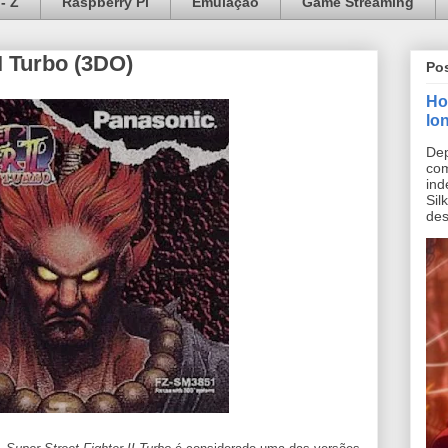
- Z
Raspberry Pi
Emulação
Game Streaming
II Turbo (3DO)
Po
Ho
lo
Dep
co
ind
Sil
des