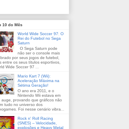
p 10 do Mês
World Wide Soccer 97: O
Rei do Futebol no Sega
Saturn
O Sega Saturn pode
não ser o console mais
brado por seus jogos de futebol,
 entre os seus títulos esportivos,
ld Wide Soccer 97 ...
Mario Kart 7 (Wii):
Aceleração Máxima na
Sétima Geração!
O ano era 2011, e o
Nintendo Wii estava em
 auge, provando que gráficos não
m tudo no universo dos
eogames. Foi nesse cenário vibra...
Rock n' Roll Racing
(SNES) – Velocidade,
explosões e Heavy Metal