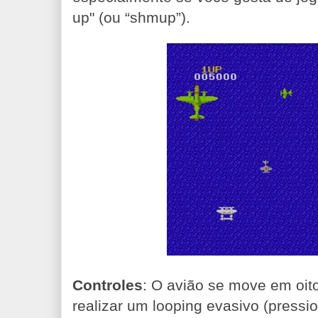
up" (ou “shmup”).
Controles
: O avião se move em oito
realizar um looping evasivo (pressi