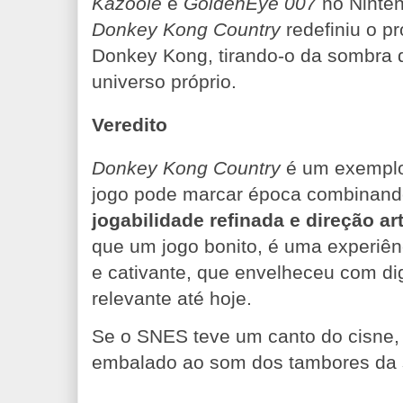
Kazooie
e
GoldenEye 007
no Ninten
Donkey Kong Country
redefiniu o p
Donkey Kong, tirando-o da sombra 
universo próprio.
Veredito
Donkey Kong Country
é um exemplo
jogo pode marcar época combinan
jogabilidade refinada e direção ar
que um jogo bonito, é uma experiênc
e cativante, que envelheceu com di
relevante até hoje.
Se o SNES teve um canto do cisne, 
embalado ao som dos tambores da 